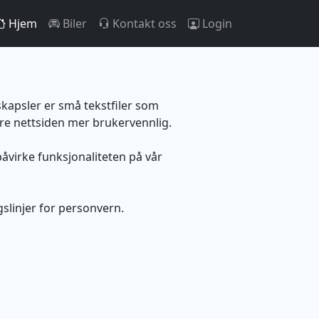
Hjem
Biler
Kontakt oss
Login
kapsler er små tekstfiler som
øre nettsiden mer brukervennlig.
påvirke funksjonaliteten på vår
gslinjer for personvern.