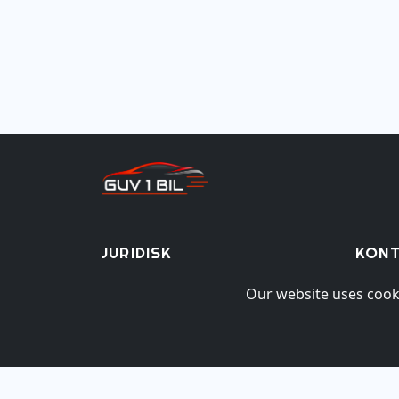
juridisk
kon
Our website uses cooki
Om oss
Bes
Prøv
Personvern
Ko
Vilkår for bruk