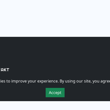
takt
es to improve your experience. By using our site, you agree
till
ekjøring
Accept
ntaktskjema